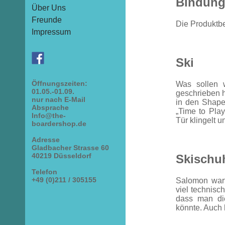
Bindun
Über Uns
Freunde
Die Produktbe
Impressum
Ski
Öffnungszeiten:
Was sollen 
01.05.-01.09.
geschrieben h
nur nach E-Mail
in den Shape
Absprache
„Time to Pla
Info@the-
Tür klingelt un
boardershop.de
Adresse
Gladbacher Strasse 60
40219 Düsseldorf
Skischu
Telefon
+49 (0)211 / 305155
Salomon wart
viel technisc
dass man di
könnte. Auch 