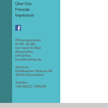
Über Uns
Freunde
Impressum
Öffnungszeiten:
01.05.-01.09.
nur nach E-Mail
Absprache
Info@the-
boardershop.de
Adresse
Gladbacher Strasse 60
40219 Düsseldorf
Telefon
+49 (0)211 / 305155